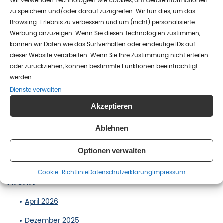
Wir verwenden Technologien wie Cookies, um Geräteinformationen
24 Okt., 2023
zu speichern und/oder darauf zuzugreifen. Wir tun dies, um das
Browsing-Erlebnis zu verbessern und um (nicht) personalisierte
Werbung anzuzeigen. Wenn Sie diesen Technologien zustimmen,
können wir Daten wie das Surfverhalten oder eindeutige IDs auf
Intensiv Betreutes Wohnen
dieser Website verarbeiten. Wenn Sie Ihre Zustimmung nicht erteilen
oder zurückziehen, können bestimmte Funktionen beeinträchtigt
Das Intensiv betreute Wohnen (IBW) in Friedrichshain
werden.
startet in der Landsberger Allee 56a.
Dienste verwalten
24 Okt., 2023
Akzeptieren
Ablehnen
Seite 3 von 5
«
1
2
3
4
5
»
Optionen verwalten
Cookie-Richtlinie
Datenschutz­erklärung
Impressum
Archiv
April 2026
Dezember 2025