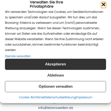
Verwalten Sie Ihre
Privatsphäre
Wir verwenden Technologien wie Cookies, um Geräteinformationen
zu speichern und/oder darauf zuzugreifen. Wir tun dies, um das
Browsing-Erlebnis zu verbessern und um (nicht) personalisierte
Werbung anzuzeigen. Wenn Sie diesen Technologien zustimmen,
können wir Daten wie das Surfverhalten oder eindeutige IDs auf
dieser Website verarbeiten. Wenn Sie Ihre Zustimmung nicht erteilen
oder zurückziehen, können bestimmte Funktionen beeinträchtigt
werden.
Lebenswelten e.V.
Dienste verwalten
Kommandantenstr. 80
10117 Berlin
Akzeptieren
Ablehnen
(030) 25 37 51 10
Optionen verwalten
Cookie-Richtlinie
Datenschutz­erklärung
Impressum
info@lebenswelten.de