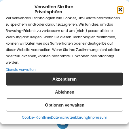
Verwalten Sie Ihre
Privatsphäre
Wir verwenden Technologien wie Cookies, um Geräteinformationen
zu speichern und/oder darauf zuzugreifen. Wir tun dies, um das
Browsing-Erlebnis zu verbessern und um (nicht) personalisierte
Werbung anzuzeigen. Wenn Sie diesen Technologien zustimmen,
können wir Daten wie das Surfverhalten oder eindeutige IDs auf
dieser Website verarbeiten. Wenn Sie Ihre Zustimmung nicht erteilen
oder zurückziehen, können bestimmte Funktionen beeinträchtigt
werden.
Lebenswelten e.V.
Dienste verwalten
Kommandantenstr. 80
Akzeptieren
10117 Berlin
Ablehnen
Optionen verwalten
(030) 25 37 51 10
Cookie-Richtlinie
Datenschutz­erklärung
Impressum